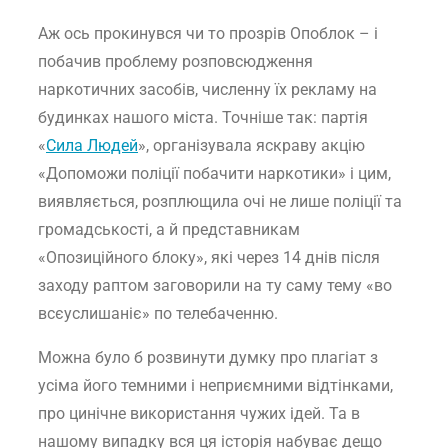
Аж ось прокинувся чи то прозрів Опоблок – і
побачив проблему розповсюдження
наркотичних засобів, численну їх рекламу на
будинках нашого міста. Точніше так: партія
«
Сила Людей
», організувала яскраву акцію
«Допоможи поліції побачити наркотики» і цим,
виявляється, розплющила очі не лише поліції та
громадськості, а й представникам
«Опозиційного блоку», які через 14 днів після
заходу раптом заговорили на ту саму тему «во
всєуслишаніє» по телебаченню.
Можна було б розвинути думку про плагіат з
усіма його темними і неприємними відтінками,
про цинічне використання чужих ідей. Та в
нашому випадку вся ця історія набуває дещо