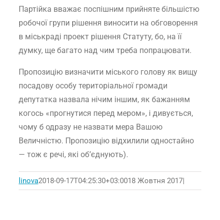
Партійка вважає поспішним прийняте більшістю
робочої групи рішення виносити на обговорення
в міськраді проект рішення Статуту, бо, на її
думку, ще багато над чим треба попрацювати.
Пропозицію визначити міського голову як вищу
посадову особу територіальної громади
депутатка назвала нічим іншим, як бажанням
когось «прогнутися перед мером», і дивується,
чому б одразу не назвати мера Вашою
Величністю. Пропозицію відхилили одностайно
— тож є речі, які об’єднують).
linova
2018-09-17T04:25:30+03:00
18 Жовтня 2017
|