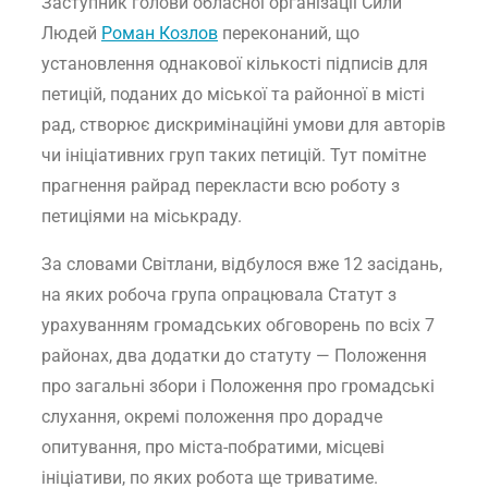
Заступник голови обласної організації Сили
Людей
Роман Козлов
переконаний, що
установлення однакової кількості підписів для
петицій, поданих до міської та районної в місті
рад, створює дискримінаційні умови для авторів
чи ініціативних груп таких петицій. Тут помітне
прагнення райрад перекласти всю роботу з
петиціями на міськраду.
За словами Світлани, відбулося вже 12 засідань,
на яких робоча група опрацювала Статут з
урахуванням громадських обговорень по всіх 7
районах, два додатки до статуту — Положення
про загальні збори і Положення про громадські
слухання, окремі положення про дорадче
опитування, про міста-побратими, місцеві
ініціативи, по яких робота ще триватиме.