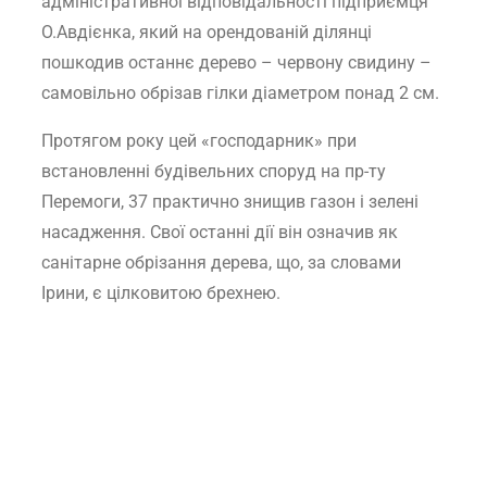
адміністративної відповідальності підприємця
О.Авдієнка, який на орендованій ділянці
пошкодив останнє дерево – червону свидину –
самовільно обрізав гілки діаметром понад 2 см.
Протягом року цей «господарник» при
встановленні будівельних споруд на пр-ту
Перемоги, 37 практично знищив газон і зелені
насадження. Свої останні дії він означив як
санітарне обрізання дерева, що, за словами
Ірини, є цілковитою брехнею.