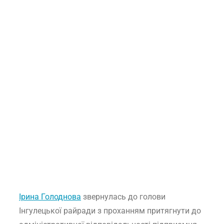
Ірина Голоднова
звернулась до голови
Інгулецької райради з проханням притягнути до