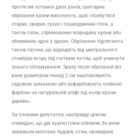
протягом останніх двох років, санітарне
обрізання крони виконують, щоб «позбутися
старих, хворих, сухих і пошкоджених гілок, а
також гілок, спрямованих всередину крони або
зближених одна з одною. Обрізанню підлягають
також пагони, що відходять від центрального
стовбура вгору під гострим кутом, щоб уникнути
їхнього обламування. Зразу після обрізання всі
рани діаметром понад 2 см зашпаровують
садовою замазкою або зафарбовують олійною
фарбою на натуральній оліфі під колір крони
дерева».
За словами депутатки, насправді цілком
очевидно, що дві крупні гілки спиляли, бо вони
заважали монтажу будівлі, отже, проведене