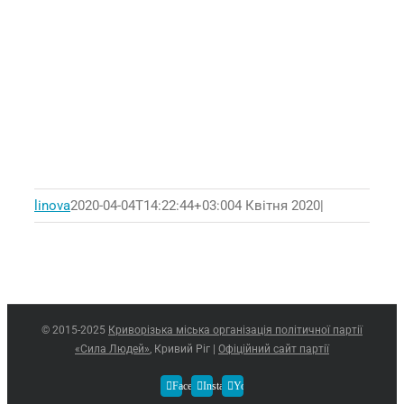
linova
2020-04-04T14:22:44+03:00
4 Квітня 2020
|
© 2015-2025
Криворізька міська організація політичної партії
«Сила Людей»
, Кривий Ріг |
Офіційний сайт партії
Facebook
Instagram
YouTube